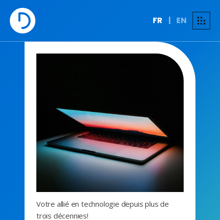
FR
|
EN
Votre allié en technologie depuis plus de
trois décennies!